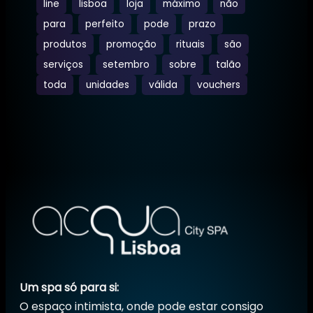
line
lisboa
loja
máximo
não
para
perfeito
pode
prazo
produtos
promoção
rituais
são
serviços
setembro
sobre
talão
toda
unidades
válida
vouchers
Um spa só para si:
O espaço intimista, onde pode estar consigo