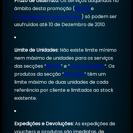
Prazo de Ususfruto:
Os serviços adquiridos no
âmbito desta promoção (
Rituais
e
Tratamentos Corpo Perfeito
) só podem ser
usufruídos até 10 de Dezembro de 2010.
Limite de Unidades:
Não existe limite mínimo
nem máximo de unidades para os serviços
das secções “
Rituais
” e “
Corpo Perfeito
“. Os
produtos da secção “
Em Casa
” têm um
limite máximo de duas unidades de cada
referência por cliente e limitados ao stock
existente.
Expedições e Devoluções:
As expedições de
vouchers e produtos são imediatas, de