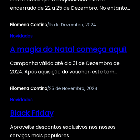
encerrado de 22 a 25 de Dezembro. No entanto,
garantimos que não ficará sem o seu presente
de oferta! Todos os vouchers são digitais e serão
Filomena Contino
/
15 de Dezembro, 2024
enviados por email.
Novidades
A magia do Natal começa aqui!
Campanha válida até dia 31 de Dezembro de
2024. Após aquisição do voucher, este tem
validade de 4 meses. O envio de vouchers via
CTT é gratuito até dia 31 de Dezembro de 2024
Filomena Contino
/
25 de Novembro, 2024
Novidades
Black Friday
Aproveite descontos exclusivos nos nossos
serviços mais populares