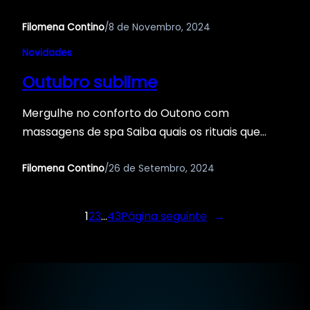
Filomena Contino
/
8 de Novembro, 2024
Novidades
Outubro sublime
Mergulhe no conforto do Outono com
massagens de spa Saiba quais os rituais que
temos para si durante o mês de Outubro …
Condições da promoção: Válida até dia 31 de
Filomena Contino
/
26 de Setembro, 2024
Outubro de 2024. Não acumulável com outras
promoções em vigor. Na aquisição de voucher
1
2
3
…
43
Página seguinte
→
de oferta, este tem validade de 3 meses.