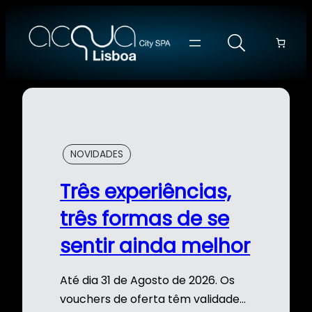
Saltar
para
o
conteúdo
NOVIDADES
Três experiências,
três formas de se
sentir ainda melhor
Até dia 31 de Agosto de 2026. Os
vouchers de oferta têm validade