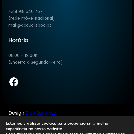
+351 918 546 767
(rede móvel naciional)
mail@acqualisboa.pt
Horário
08.00 – 19.00h
(Encerra à Segunda-Feira)
Facebook
Design
Blue Serenity
Estamos a utilizar cookies para proporcionar a melhor
experiência no nosso website.
Política de Privacidade
·
Condições de Serviço e