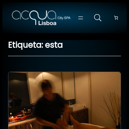
Saltar
para
o
conteúdo
Etiqueta:
esta