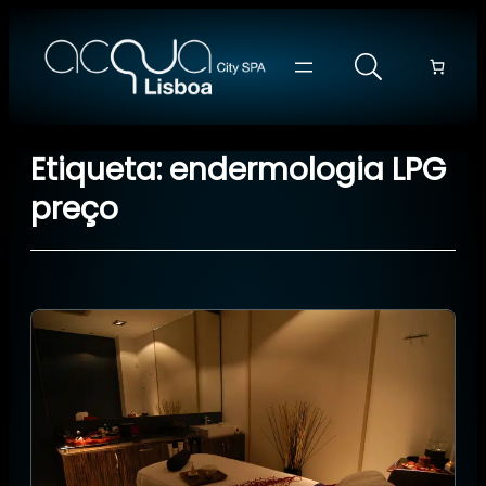
Saltar
para
o
conteúdo
Etiqueta:
endermologia LPG
preço