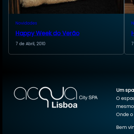
Novidades
N
Happy Week do Verão
7 de Abril, 2010
7
Um spa 
O espaç
mesmo, 
Onde o 
Bem vin