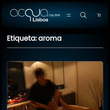
Saltar
para
o
conteúdo
Etiqueta:
aroma