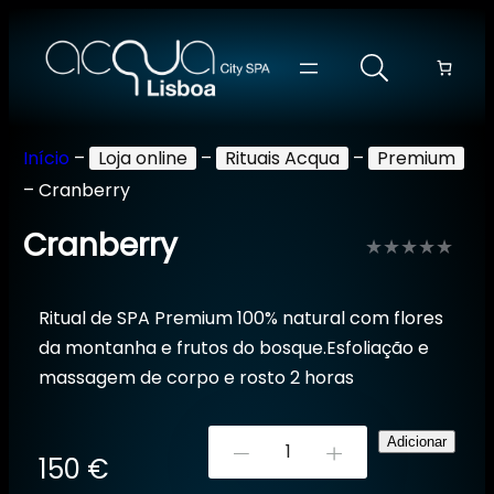
Início
–
Loja online
–
Rituais Acqua
–
Premium
–
Cranberry
Cranberry
Avaliação
0
Ritual de SPA Premium 100% natural com flores
de
da montanha e frutos do bosque.Esfoliação e
5
massagem de corpo e rosto 2 horas
Quantidade
Adicionar
-
+
150
€
de