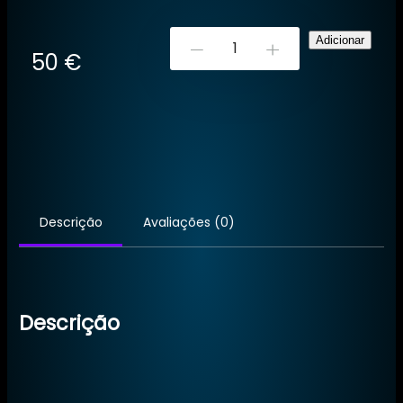
Quantidade
Adicionar
-
+
50
€
de
Areia
Dourada
–
Ritual
para
Homem
Descrição
Avaliações (0)
Descrição