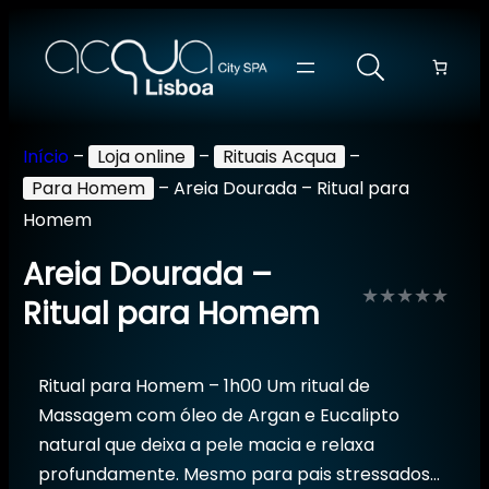
Início
–
Loja online
–
Rituais Acqua
–
Para Homem
–
Areia Dourada – Ritual para
Homem
Areia Dourada –
Ritual para Homem
Avaliação
0
Ritual para Homem – 1h00 Um ritual de
de
Massagem com óleo de Argan e Eucalipto
5
natural que deixa a pele macia e relaxa
profundamente. Mesmo para pais stressados…