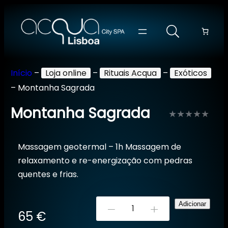
Início
–
Loja online
–
Rituais Acqua
–
Exóticos
–
Montanha Sagrada
Montanha Sagrada
Avaliação
0
Massagem geotermal – 1h Massagem de
de
relaxamento e re-energização com pedras
5
quentes e frias.
Quantidade
Adicionar
-
+
65
€
de