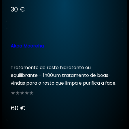
Avaliação
30
€
0
de
5
Akoa Mooreha
Tratamento de rosto hidratante ou
equilibrante – 1h00Um tratamento de boas-
vindas para o rosto que limpa e purifica a face.
Avaliação
60
€
0
de
5