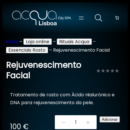
Início
–
Loja online
–
Rituais Acqua
–
Essenciais Rosto
–
Rejuvenescimento Facial
Rejuvenescimento
Facial
Avaliação
0
Tratamento de rosto com Ácido Hialurónico e
de
DNA para rejuvenescimento da pele.
5
Quantidade
Adicionar
-
+
100
€
de