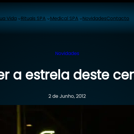
ua Vida
Rituais SPA
Medical SPA
Novidades
Contacto
Novidades
er a estrela deste ce
2 de Junho, 2012