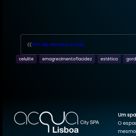
«
Fim de semana a Dois
celulite
emagrecimentoflacidez
estética
gord
Um spa 
O espaç
mesmo, 