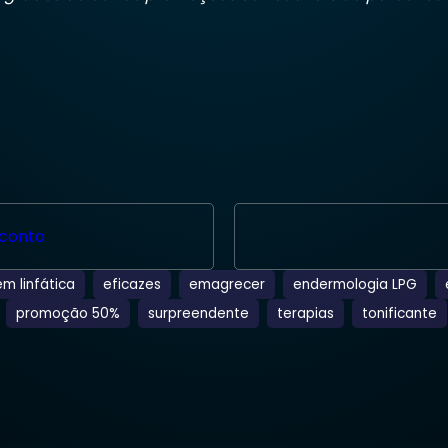
conto
m linfática
eficazes
emagrecer
endermologia LPG
promoção 50%
surpreendente
terapias
tonificante