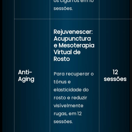
os cigarros em 10
sessões.
Rejuvenescer:
Acupunctura
e Mesoterapia
Virtual de
Rosto
Anti-
12
Para recuperar o
Aging
sessões
tónus e
elasticidade do
rosto e reduzir
visívelmente
rugas, em 12
sessões.