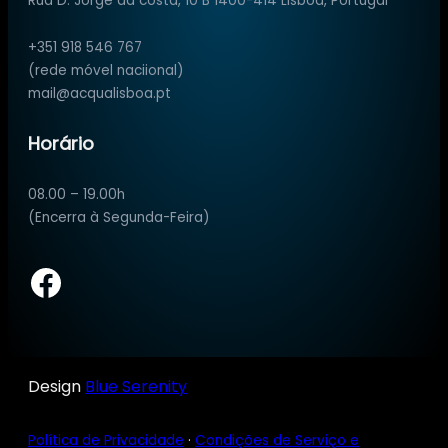
Rua D. Jorge da costa, 10 B 1400-414 Lisboa, Portugal
+351 918 546 767
(rede móvel naciional)
mail@acqualisboa.pt
Horário
08.00 – 19.00h
(Encerra à Segunda-Feira)
Facebook
Design
Blue Serenity
Política de Privacidade
·
Condições de Serviço e