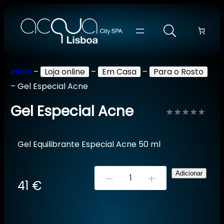
Início
–
Loja online
–
Em Casa
–
Para o Rosto
–
Gel Especial Acne
Gel Especial Acne
Avaliação
0
Gel Equilibrante Especial Acne 50 ml
de
5
Quantidade
Adicionar
-
+
41
€
de
Gel
Especial